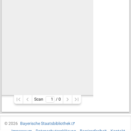
Scan
/ 
0
©
2026
Bayerische Staatsbibliothek
Impressum
Datenschutzerklärung
Barrierefreiheit
Kontakt