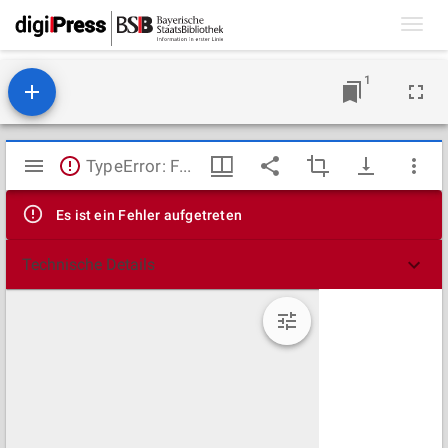
Toggl
navig
1
Mirador
TypeError: Failed to fetch
Viewer
Es ist ein Fehler aufgetreten
Technische Details