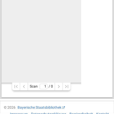
Scan
/ 
0
©
2026
Bayerische Staatsbibliothek
Impressum
Datenschutzerklärung
Barrierefreiheit
Kontakt