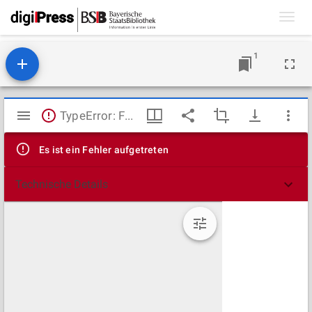
Toggl
navig
1
Mirador
TypeError: Failed to fetch
Viewer
Es ist ein Fehler aufgetreten
Technische Details