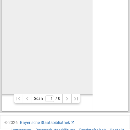
Scan
/ 
0
©
2026
Bayerische Staatsbibliothek
Impressum
Datenschutzerklärung
Barrierefreiheit
Kontakt