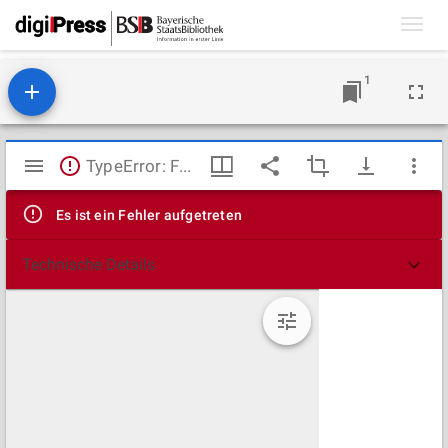
Toggl
navig
1
Mirador
TypeError: Failed to fetch
Viewer
Es ist ein Fehler aufgetreten
Technische Details