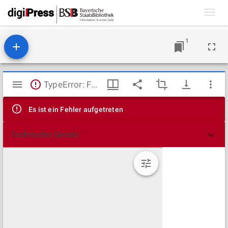
Toggl
navig
1
Mirador
TypeError: Failed to fetch
Viewer
Es ist ein Fehler aufgetreten
Technische Details