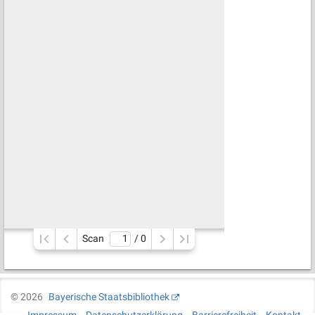
Scan
/ 
0
©
2026
Bayerische Staatsbibliothek
Impressum
Datenschutzerklärung
Barrierefreiheit
Kontakt