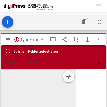
Toggl
navig
1
Mirador
TypeError: Failed to fetch
Viewer
Es ist ein Fehler aufgetreten
Technische Details