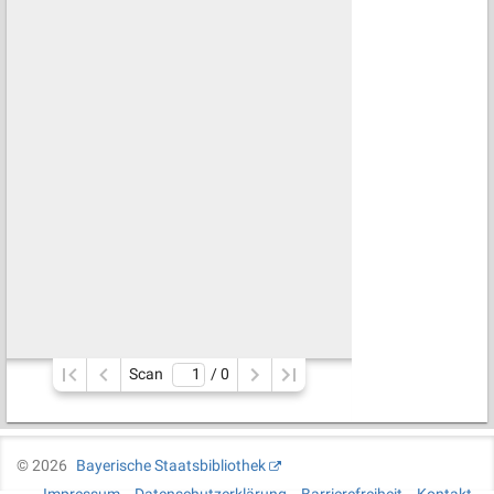
Scan
/ 
0
©
2026
Bayerische Staatsbibliothek
Impressum
Datenschutzerklärung
Barrierefreiheit
Kontakt