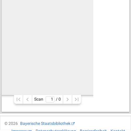
Scan
/ 
0
©
2026
Bayerische Staatsbibliothek
Impressum
Datenschutzerklärung
Barrierefreiheit
Kontakt