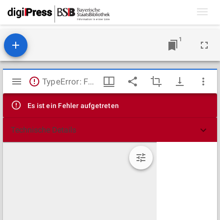
Toggl
navig
1
Mirador
TypeError: Failed to fetch
Viewer
Es ist ein Fehler aufgetreten
Technische Details