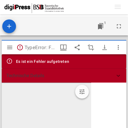
Toggl
navig
1
Mirador
TypeError: Failed to fetch
Viewer
Es ist ein Fehler aufgetreten
Technische Details