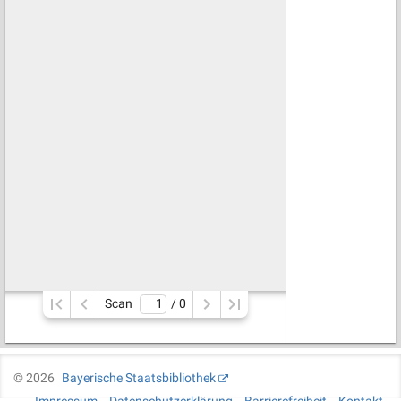
Scan
/ 
0
©
2026
Bayerische Staatsbibliothek
Impressum
Datenschutzerklärung
Barrierefreiheit
Kontakt