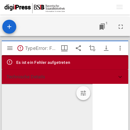
Toggl
navig
1
Mirador
TypeError: Failed to fetch
Viewer
Es ist ein Fehler aufgetreten
Technische Details