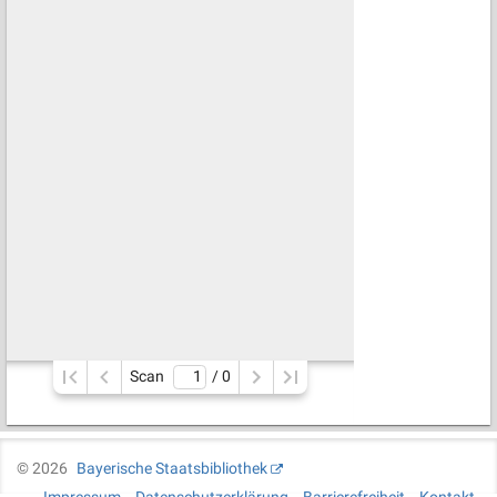
Scan
/ 
0
©
2026
Bayerische Staatsbibliothek
Impressum
Datenschutzerklärung
Barrierefreiheit
Kontakt