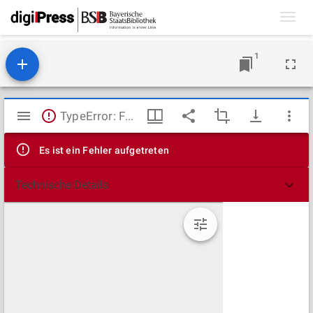
Toggl
navig
1
Mirador
TypeError: Failed to fetch
Viewer
Es ist ein Fehler aufgetreten
Technische Details