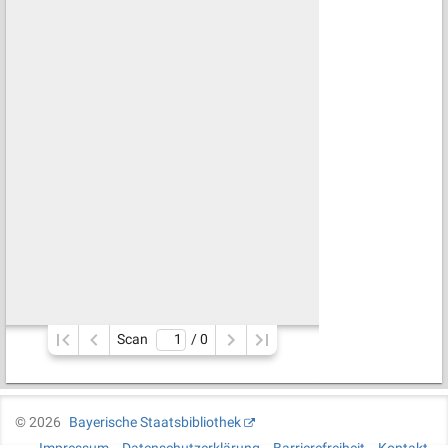
Scan
/ 
0
©
2026
Bayerische Staatsbibliothek
Impressum
Datenschutzerklärung
Barrierefreiheit
Kontakt