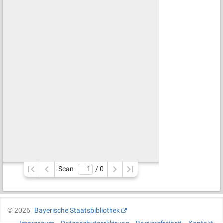
Scan
/ 
0
©
2026
Bayerische Staatsbibliothek
Impressum
Datenschutzerklärung
Barrierefreiheit
Kontakt