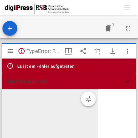
Toggl
navig
1
Mirador
TypeError: Failed to fetch
Viewer
Es ist ein Fehler aufgetreten
Technische Details