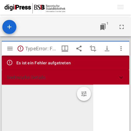
Toggl
navig
1
Mirador
TypeError: Failed to fetch
Viewer
Es ist ein Fehler aufgetreten
Technische Details