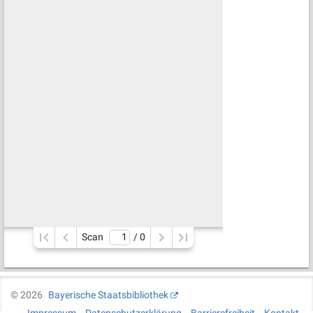
Scan
/ 
0
©
2026
Bayerische Staatsbibliothek
Impressum
Datenschutzerklärung
Barrierefreiheit
Kontakt