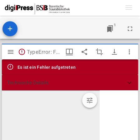
Toggl
navig
1
Mirador
TypeError: Failed to fetch
Viewer
Es ist ein Fehler aufgetreten
Technische Details