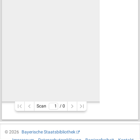
Scan
/ 
0
©
2026
Bayerische Staatsbibliothek
Impressum
Datenschutzerklärung
Barrierefreiheit
Kontakt