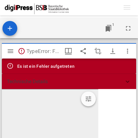
Toggl
navig
1
Mirador
TypeError: Failed to fetch
Viewer
Es ist ein Fehler aufgetreten
Technische Details