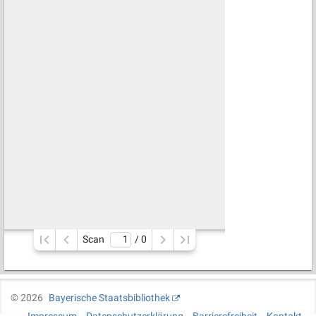
Scan
/ 
0
©
2026
Bayerische Staatsbibliothek
Impressum
Datenschutzerklärung
Barrierefreiheit
Kontakt