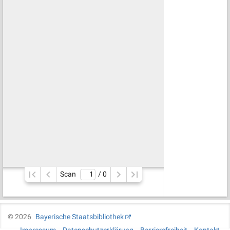
Scan
/ 
0
©
2026
Bayerische Staatsbibliothek
Impressum
Datenschutzerklärung
Barrierefreiheit
Kontakt