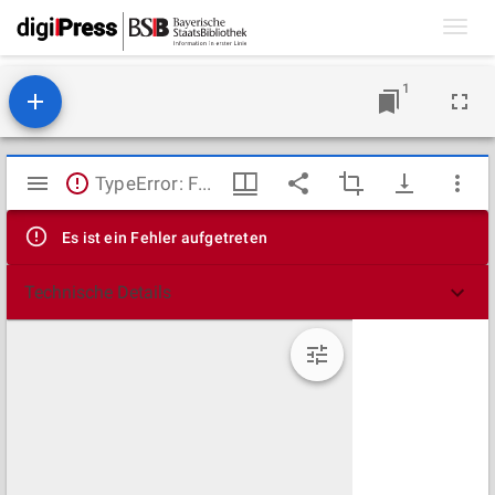
Toggl
navig
1
Mirador
TypeError: Failed to fetch
Viewer
Es ist ein Fehler aufgetreten
Technische Details