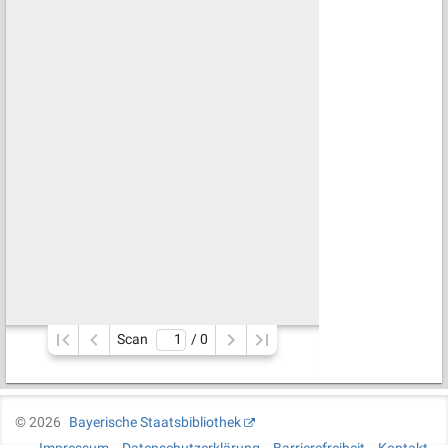
Scan
/ 
0
©
2026
Bayerische Staatsbibliothek
Impressum
Datenschutzerklärung
Barrierefreiheit
Kontakt