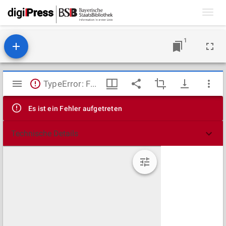
Toggl
navig
1
Mirador
TypeError: Failed to fetch
Viewer
Es ist ein Fehler aufgetreten
Technische Details