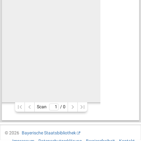
Scan
/ 
0
©
2026
Bayerische Staatsbibliothek
Impressum
Datenschutzerklärung
Barrierefreiheit
Kontakt