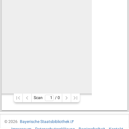
Scan
/ 
0
©
2026
Bayerische Staatsbibliothek
Impressum
Datenschutzerklärung
Barrierefreiheit
Kontakt