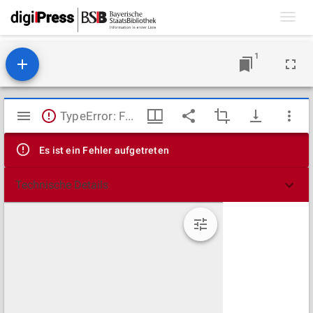
Toggl
navig
1
Mirador
TypeError: Failed to fetch
Viewer
Es ist ein Fehler aufgetreten
Technische Details