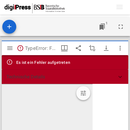
Toggl
navig
1
Mirador
TypeError: Failed to fetch
Viewer
Es ist ein Fehler aufgetreten
Technische Details