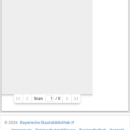
Scan
/ 
0
©
2026
Bayerische Staatsbibliothek
Impressum
Datenschutzerklärung
Barrierefreiheit
Kontakt