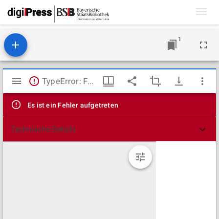
Toggl
navig
1
Mirador
TypeError: Failed to fetch
Viewer
Es ist ein Fehler aufgetreten
Technische Details