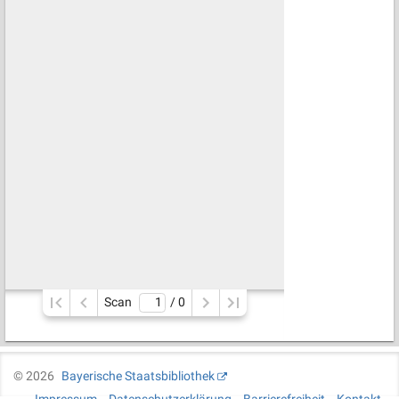
Scan
/ 
0
©
2026
Bayerische Staatsbibliothek
Impressum
Datenschutzerklärung
Barrierefreiheit
Kontakt