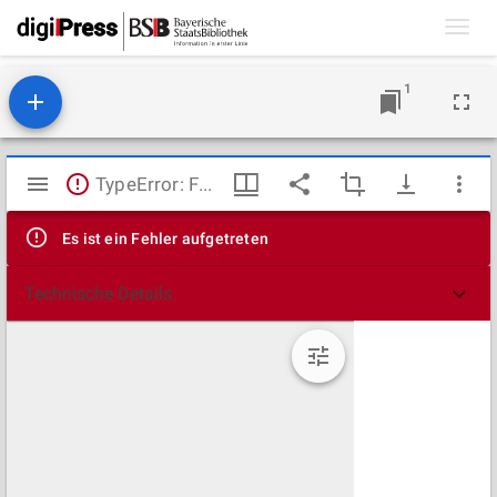
Toggl
navig
1
Mirador
TypeError: Failed to fetch
Viewer
Es ist ein Fehler aufgetreten
Technische Details