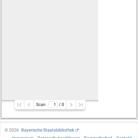
Scan
/ 
0
©
2026
Bayerische Staatsbibliothek
Impressum
Datenschutzerklärung
Barrierefreiheit
Kontakt