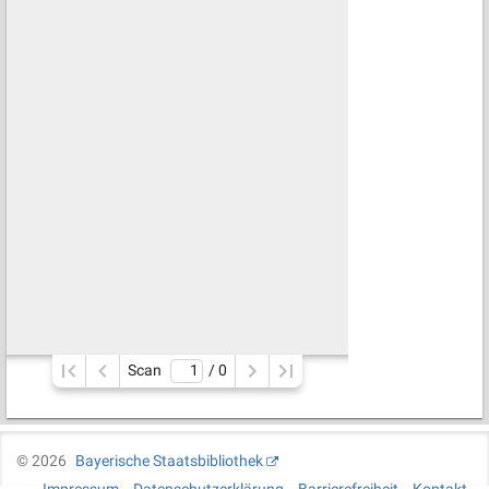
Scan
/ 
0
©
2026
Bayerische Staatsbibliothek
Impressum
Datenschutzerklärung
Barrierefreiheit
Kontakt