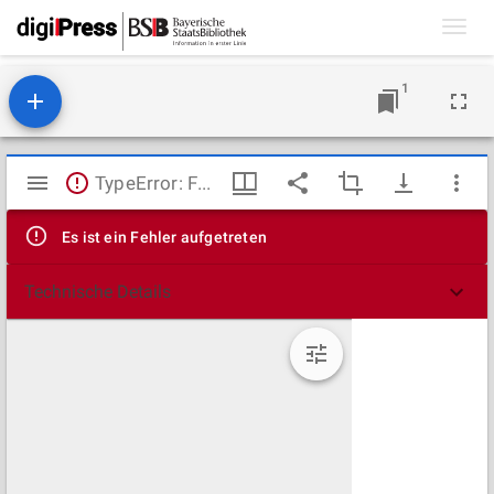
Toggl
navig
1
Mirador
TypeError: Failed to fetch
Viewer
Es ist ein Fehler aufgetreten
Technische Details