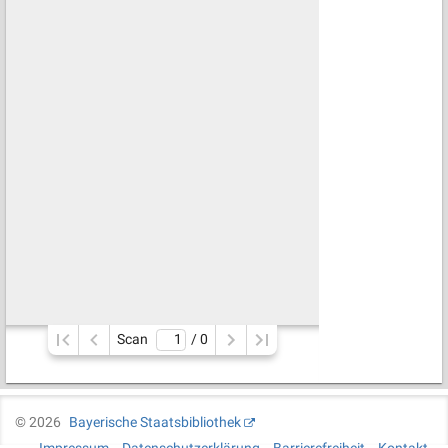
Scan
/ 
0
©
2026
Bayerische Staatsbibliothek
Impressum
Datenschutzerklärung
Barrierefreiheit
Kontakt