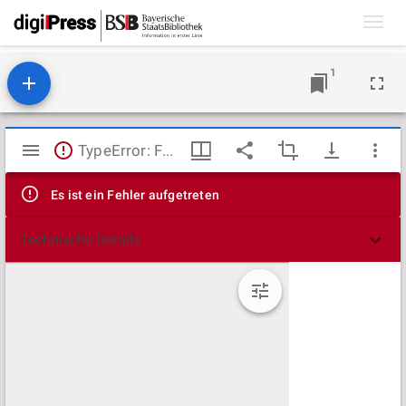
Toggl
navig
1
Mirador
TypeError: Failed to fetch
Viewer
Es ist ein Fehler aufgetreten
Technische Details