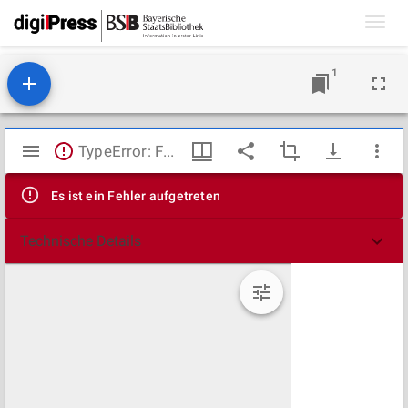
Toggl
navig
1
Mirador
TypeError: Failed to fetch
Viewer
Es ist ein Fehler aufgetreten
Technische Details