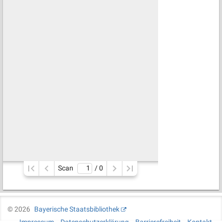
Scan
/ 
0
©
2026
Bayerische Staatsbibliothek
Impressum
Datenschutzerklärung
Barrierefreiheit
Kontakt