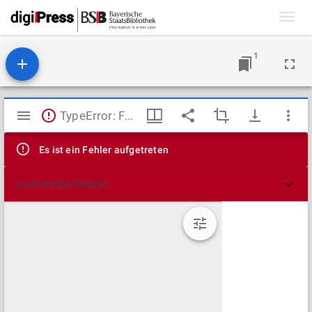
Toggl
navig
1
Mirador
TypeError: Failed to fetch
Viewer
Es ist ein Fehler aufgetreten
Technische Details