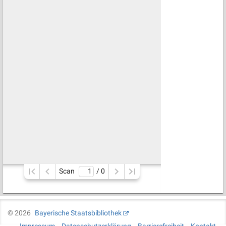
Scan
/ 
0
©
2026
Bayerische Staatsbibliothek
Impressum
Datenschutzerklärung
Barrierefreiheit
Kontakt