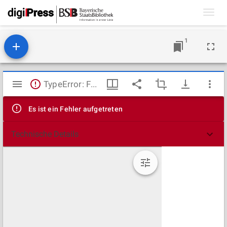
Toggl
navig
1
Mirador
TypeError: Failed to fetch
Viewer
Es ist ein Fehler aufgetreten
Technische Details