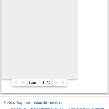
Scan
/ 
0
©
2026
Bayerische Staatsbibliothek
Impressum
Datenschutzerklärung
Barrierefreiheit
Kontakt