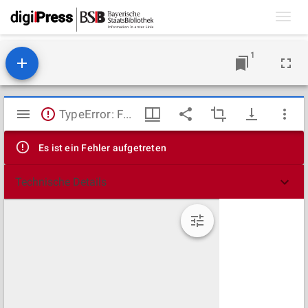
Toggl
navig
1
Mirador
TypeError: Failed to fetch
Viewer
Es ist ein Fehler aufgetreten
Technische Details