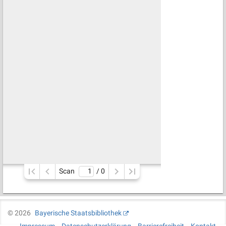
Scan
/ 
0
©
2026
Bayerische Staatsbibliothek
Impressum
Datenschutzerklärung
Barrierefreiheit
Kontakt