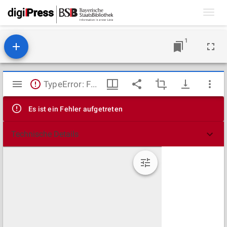
Toggl
navig
1
Mirador
TypeError: Failed to fetch
Viewer
Es ist ein Fehler aufgetreten
Technische Details