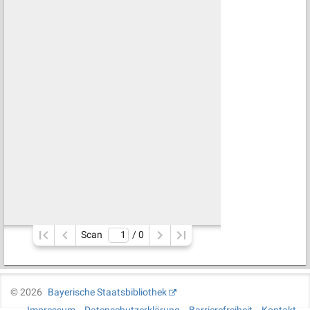
Scan
/ 
0
©
2026
Bayerische Staatsbibliothek
Impressum
Datenschutzerklärung
Barrierefreiheit
Kontakt