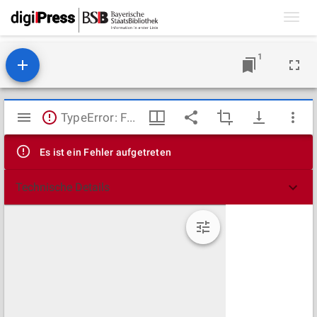
Toggl
navig
1
Mirador
TypeError: Failed to fetch
Viewer
Es ist ein Fehler aufgetreten
Technische Details