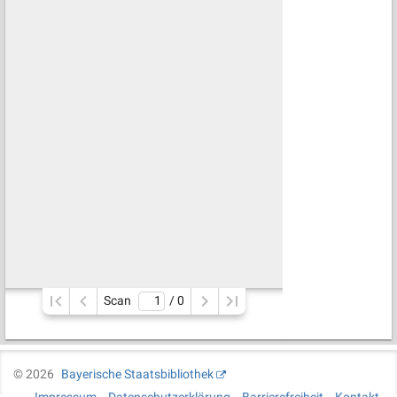
Scan
/ 
0
©
2026
Bayerische Staatsbibliothek
Impressum
Datenschutzerklärung
Barrierefreiheit
Kontakt