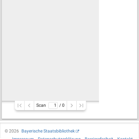
Scan
/ 
0
©
2026
Bayerische Staatsbibliothek
Impressum
Datenschutzerklärung
Barrierefreiheit
Kontakt