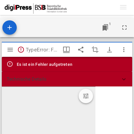
Toggl
navig
1
Mirador
TypeError: Failed to fetch
Viewer
Es ist ein Fehler aufgetreten
Technische Details