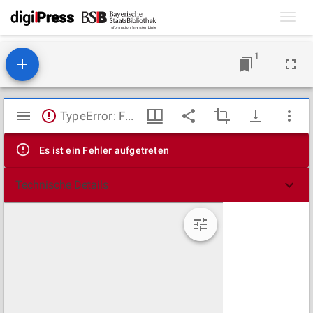
Toggl
navig
1
Mirador
TypeError: Failed to fetch
Viewer
Es ist ein Fehler aufgetreten
Technische Details