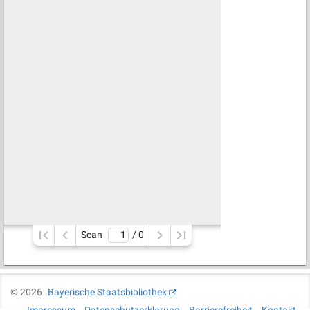
Scan
/ 
0
©
2026
Bayerische Staatsbibliothek
Impressum
Datenschutzerklärung
Barrierefreiheit
Kontakt