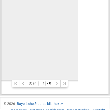
Scan
/ 
0
©
2026
Bayerische Staatsbibliothek
Impressum
Datenschutzerklärung
Barrierefreiheit
Kontakt