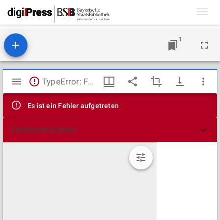
Toggl
navig
1
Mirador
TypeError: Failed to fetch
Viewer
Es ist ein Fehler aufgetreten
Technische Details