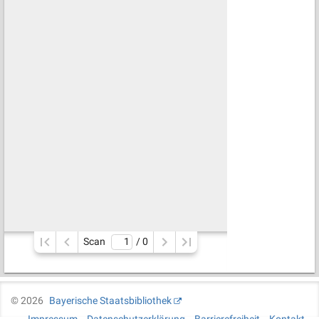
Scan
/ 
0
©
2026
Bayerische Staatsbibliothek
Impressum
Datenschutzerklärung
Barrierefreiheit
Kontakt