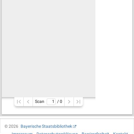
Scan
/ 
0
©
2026
Bayerische Staatsbibliothek
Impressum
Datenschutzerklärung
Barrierefreiheit
Kontakt