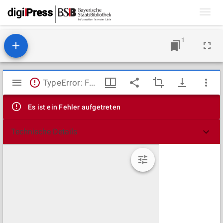
Toggl
navig
1
Mirador
TypeError: Failed to fetch
Viewer
Es ist ein Fehler aufgetreten
Technische Details