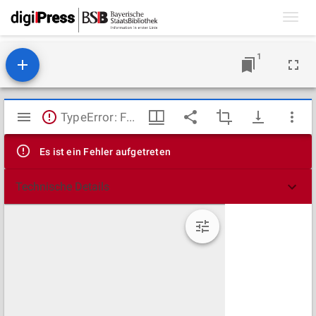
Toggl
navig
1
Mirador
TypeError: Failed to fetch
Viewer
Es ist ein Fehler aufgetreten
Technische Details