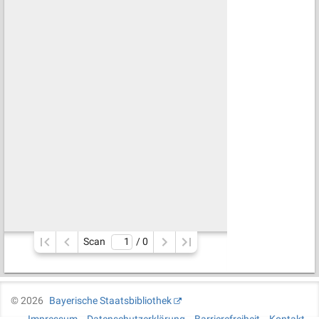
Scan
/ 
0
©
2026
Bayerische Staatsbibliothek
Impressum
Datenschutzerklärung
Barrierefreiheit
Kontakt