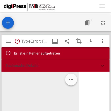
Toggl
navig
1
Mirador
TypeError: Failed to fetch
Viewer
Es ist ein Fehler aufgetreten
Technische Details