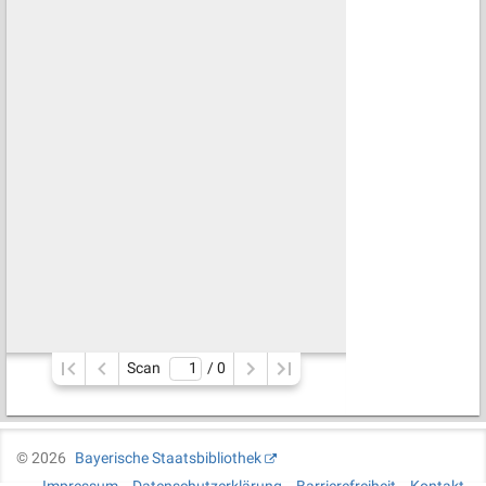
Scan
/ 
0
©
2026
Bayerische Staatsbibliothek
Impressum
Datenschutzerklärung
Barrierefreiheit
Kontakt