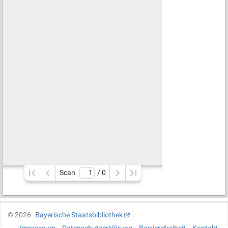
Scan
/ 
0
©
2026
Bayerische Staatsbibliothek
Impressum
Datenschutzerklärung
Barrierefreiheit
Kontakt