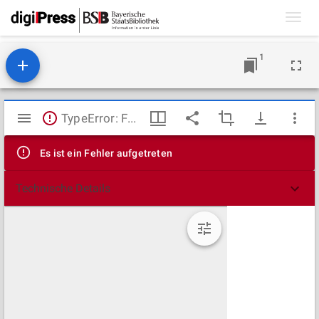
Toggl
navig
1
Mirador
TypeError: Failed to fetch
Viewer
Es ist ein Fehler aufgetreten
Technische Details