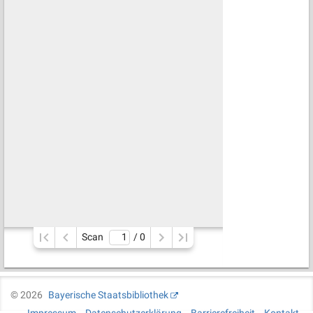
Scan
/ 
0
©
2026
Bayerische Staatsbibliothek
Impressum
Datenschutzerklärung
Barrierefreiheit
Kontakt