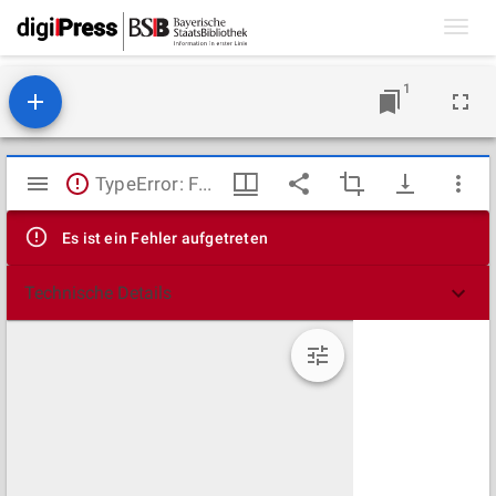
Toggl
navig
1
Mirador
TypeError: Failed to fetch
Viewer
Es ist ein Fehler aufgetreten
Technische Details