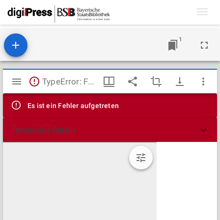
Toggl
navig
1
Mirador
TypeError: Failed to fetch
Viewer
Es ist ein Fehler aufgetreten
Technische Details