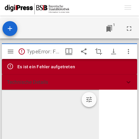
Toggl
navig
1
Mirador
TypeError: Failed to fetch
Viewer
Es ist ein Fehler aufgetreten
Technische Details