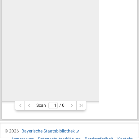
Scan
/ 
0
©
2026
Bayerische Staatsbibliothek
Impressum
Datenschutzerklärung
Barrierefreiheit
Kontakt