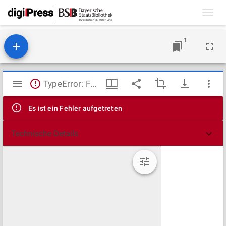
Toggl
navig
1
Mirador
TypeError: Failed to fetch
Viewer
Es ist ein Fehler aufgetreten
Technische Details