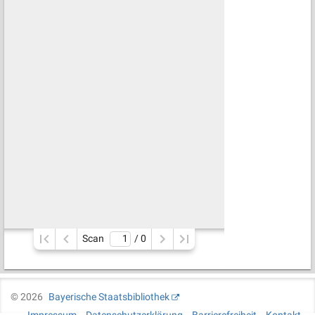
Scan
/ 
0
©
2026
Bayerische Staatsbibliothek
Impressum
Datenschutzerklärung
Barrierefreiheit
Kontakt