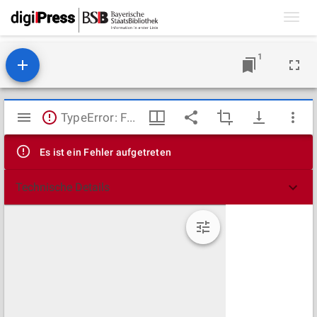
Toggl
navig
1
Mirador
TypeError: Failed to fetch
Viewer
Es ist ein Fehler aufgetreten
Technische Details