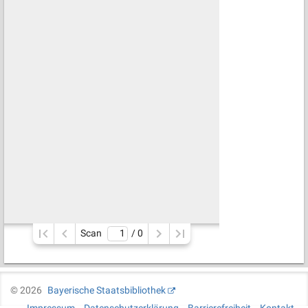
Scan
/ 
0
©
2026
Bayerische Staatsbibliothek
Impressum
Datenschutzerklärung
Barrierefreiheit
Kontakt