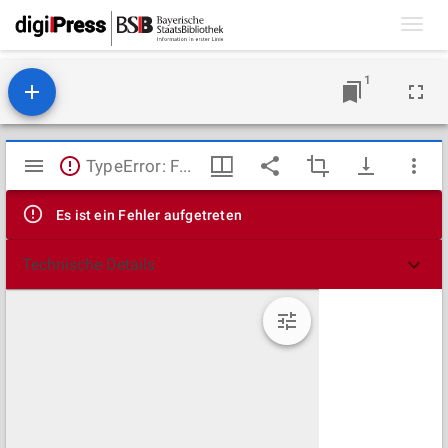
Toggl
navig
1
Mirador
TypeError: Failed to fetch
Viewer
Es ist ein Fehler aufgetreten
Technische Details