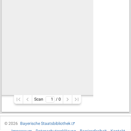
Scan
/ 
0
©
2026
Bayerische Staatsbibliothek
Impressum
Datenschutzerklärung
Barrierefreiheit
Kontakt