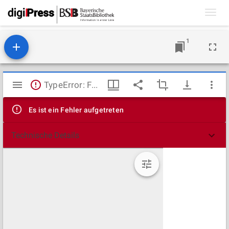
Toggl
navig
1
Mirador
TypeError: Failed to fetch
Viewer
Es ist ein Fehler aufgetreten
Technische Details