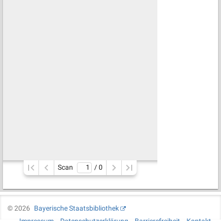
Scan
/ 
0
©
2026
Bayerische Staatsbibliothek
Impressum
Datenschutzerklärung
Barrierefreiheit
Kontakt