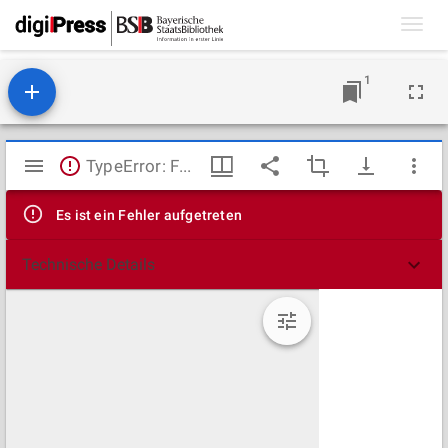
Toggl
navig
1
Mirador
TypeError: Failed to fetch
Viewer
Es ist ein Fehler aufgetreten
Technische Details