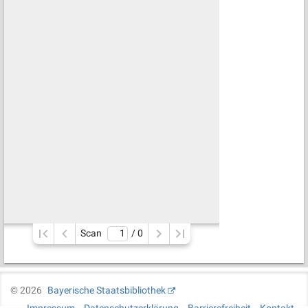
Scan
/ 
0
©
2026
Bayerische Staatsbibliothek
Impressum
Datenschutzerklärung
Barrierefreiheit
Kontakt