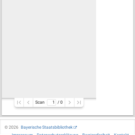
Scan
/ 
0
©
2026
Bayerische Staatsbibliothek
Impressum
Datenschutzerklärung
Barrierefreiheit
Kontakt