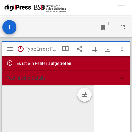
Toggl
navig
1
Mirador
TypeError: Failed to fetch
Viewer
Es ist ein Fehler aufgetreten
Technische Details