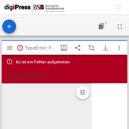
Toggl
navig
1
Mirador
TypeError: Failed to fetch
Viewer
Es ist ein Fehler aufgetreten
Technische Details