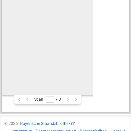
Scan
/ 
0
©
2026
Bayerische Staatsbibliothek
Impressum
Datenschutzerklärung
Barrierefreiheit
Kontakt