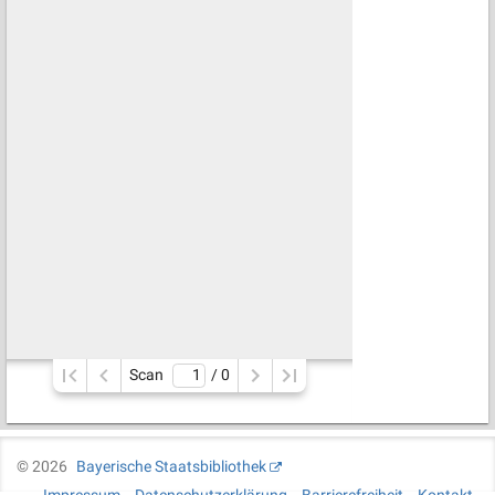
Scan
/ 
0
©
2026
Bayerische Staatsbibliothek
Impressum
Datenschutzerklärung
Barrierefreiheit
Kontakt