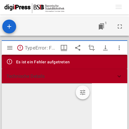
Toggl
navig
1
Mirador
TypeError: Failed to fetch
Viewer
Es ist ein Fehler aufgetreten
Technische Details