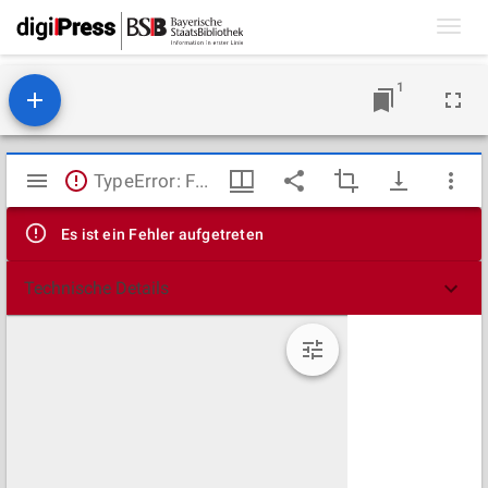
Toggl
navig
1
Mirador
TypeError: Failed to fetch
Viewer
Es ist ein Fehler aufgetreten
Technische Details