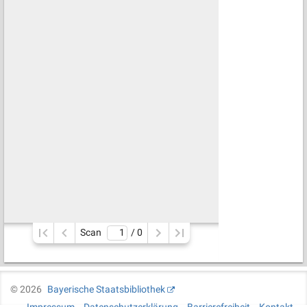
Scan
/ 
0
©
2026
Bayerische Staatsbibliothek
Impressum
Datenschutzerklärung
Barrierefreiheit
Kontakt