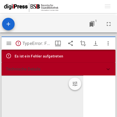
Toggl
navig
1
Mirador
TypeError: Failed to fetch
Viewer
Es ist ein Fehler aufgetreten
Technische Details