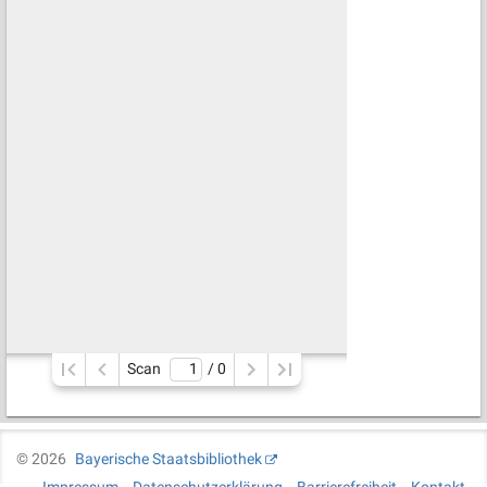
Scan
/ 
0
©
2026
Bayerische Staatsbibliothek
Impressum
Datenschutzerklärung
Barrierefreiheit
Kontakt