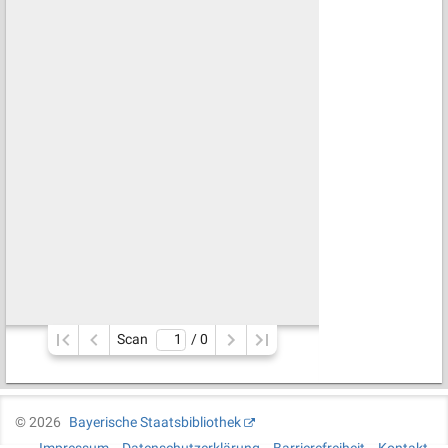
Scan
/ 
0
©
2026
Bayerische Staatsbibliothek
Impressum
Datenschutzerklärung
Barrierefreiheit
Kontakt