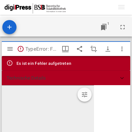
Toggl
navig
1
Mirador
TypeError: Failed to fetch
Viewer
Es ist ein Fehler aufgetreten
Technische Details